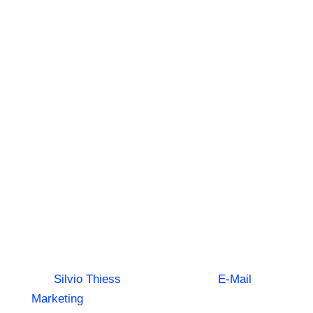
Eine
ausführliche
Analyse der
Marketing‑Auto
2025 | Jetzt
testen!
von
Silvio Thiess
|
5. August 2025
|
E-Mail
Marketing
| 0 Kommentieren