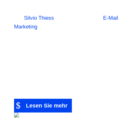
Einsteiger
von
Silvio Thiess
|
29. Oktober 2025
|
E-Mail
Marketing
| 0 Kommentieren
E-Mail-Marketing für Einsteiger: Ein
umfassender Leitfaden Einführung ins E-Mail-
Marketing E-Mail-Marketing ist eine der
effektivsten und effizientesten Methoden, um
mit Kunden in Kontakt zu treten, Beziehungen
aufzubauen und den Umsatz zu steigern. Es
handelt...
Lesen Sie mehr
Backlinks &