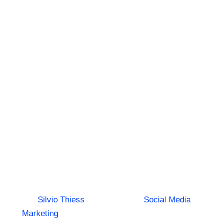
Erfolgreiche
Social-Media-
Strategien:
Wie du Social
Media
wirklich
effektiv nutzt
von
Silvio Thiess
|
8. April 2025
|
Social Media
Marketing
| 0 Kommentieren