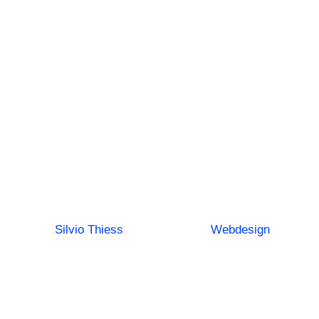
erstellen?
Alle Gründe
für und gegen
den eigenen
Webauftritt!
von
Silvio Thiess
|
12. Juli 2025
|
Webdesign
| 0
Kommentieren
Die Digitalisierung schreitet unaufhaltsam voran
– und damit stellt sich für viele Unternehmer,
Selbstständige und Privatpersonen die Frage: