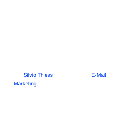
Tipps für
mehr Umsatz
und
Kundenbindun
von
Silvio Thiess
|
8. März 2025
|
E-Mail
Marketing
| 0 Kommentieren
E-Mail-Marketing ist ein kraftvolles Werkzeug,
um Kundenbeziehungen zu vertiefen und den
Umsatz nachhaltig zu steigern. Mit einer
strategisch durchdachten Kampagne erreichst
du nicht nur mehr Menschen, sondern bietest
ihnen auch echten Mehrwert. Im Folgenden