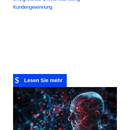
Kundengewinnung
| 0 Kommentieren
In der heutigen digitalisierten Welt ist eine
durchdachte und umfassende digitale
Marketingstrategie der Grundstein für den
unternehmerischen Erfolg. Unternehmen stehen
vor der Herausforderung, ihre Botschaften an
die richtigen Zielgruppen zu bringen, die
passenden...
Lesen Sie mehr