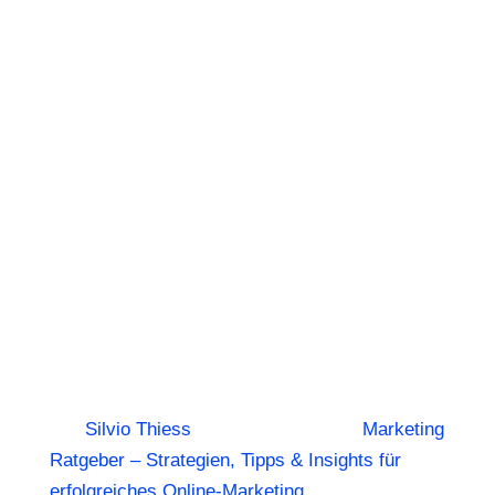
Marketingstrate
Der Schlüssel
zu mehr
Markenbekannt
und
Umsatzsteiger
von
Silvio Thiess
|
24. Februar 2025
|
Marketing
Ratgeber – Strategien, Tipps & Insights für
erfolgreiches Online-Marketing
,