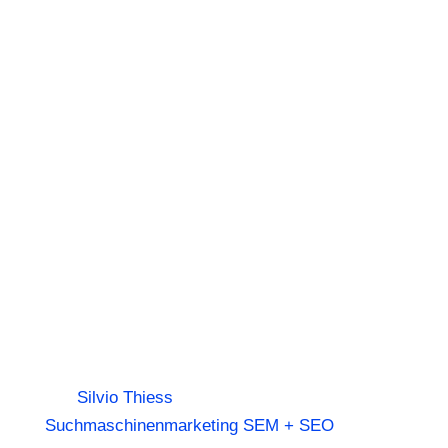
AI
Sichtbarkeit:
Konkrete
Strategien,
die wirklich
wirken
von
Silvio Thiess
|
2. Oktober 2025
|
Suchmaschinenmarketing SEM + SEO
| 0