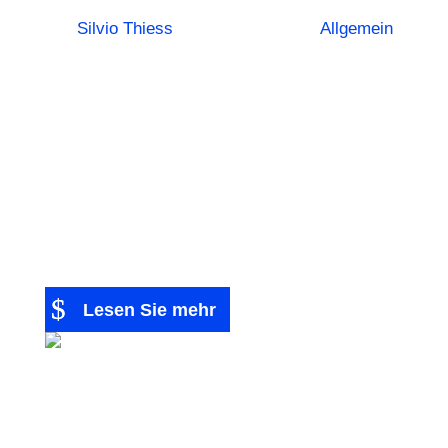
von
Silvio Thiess
|
19. August 2025
|
Allgemein
|
0 Kommentieren
Effektives Marketing ist der Schlüssel, um aus
Interessenten loyale Kunden zu machen und Ihr
Unternehmen messbar wachsen zu lassen.
Wer systematisch vorgeht, kann mit
begrenztem Budget große Wirkung erzielen –
von mehr Sichtbarkeit bis zu höheren
Umsätzen. In diesem...
Lesen Sie mehr
Warum
SendPulse?