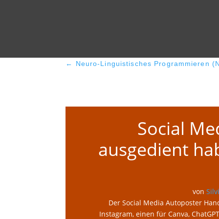
Adresse
←
Neuro-Linguistisches Programmieren (NL
Social Me
ausgedient hab
von
Silv
Der Social Media Autoposter Hand
Instagram, einen für Canva, ChatGPT