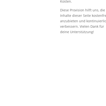
Kosten.
Diese Provision hilft uns, die
Inhalte dieser Seite kostenfr
anzubieten und kontinuierli
verbessern. Vielen Dank für
deine Unterstützung!
Is
|
Angebote
|
Bücher
|
Content Marketing
|
E-Mail Marketi
n
|
Kundengewinnung
|
Kurse
|
s & Insights für erfolgreiches Online-Marketing
|
er, Ratgeber & Vorlagen für dein Business
|
Rechner und K
marketing SEM + SEO
|