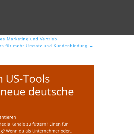
hes Marketing und Vertrieb
pps für mehr Umsatz und Kundenbindung
→
m US-Tools
e neue deutsche
ntieren
edia Kanäle zu füttern? Einen für
ung? Wenn du als Unternehmer oder...