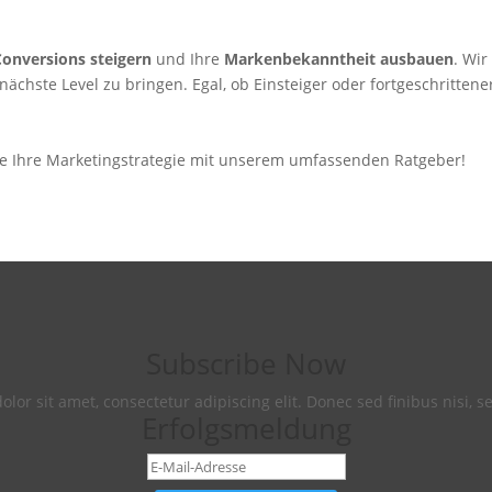
 Conversions steigern
und Ihre
Markenbekanntheit ausbauen
. Wir
ste Level zu bringen. Egal, ob Einsteiger oder fortgeschrittener 
Sie Ihre Marketingstrategie mit unserem umfassenden Ratgeber!
Subscribe Now
lor sit amet, consectetur adipiscing elit. Donec sed finibus nisi, s
Erfolgsmeldung