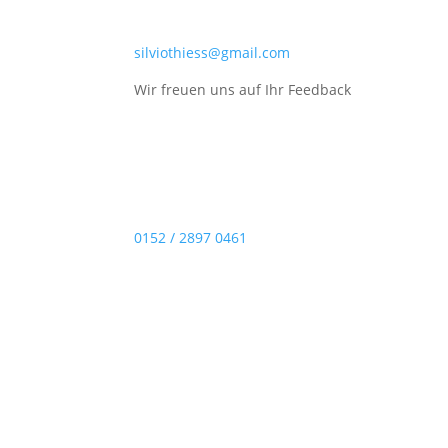
silviothiess@gmail.com
Wir freuen uns auf Ihr Feedback
0152 / 2897 0461
Affiliate Marketing
|
Analytics und KP
Influencer-Marketing
|
KI
|
Kryptobörse
Marketing Ratgeber – Strategien, Tipp
Marketing Ressourcen – E-Books, Rechn
Social Media Marketing
|
Suchmaschinen