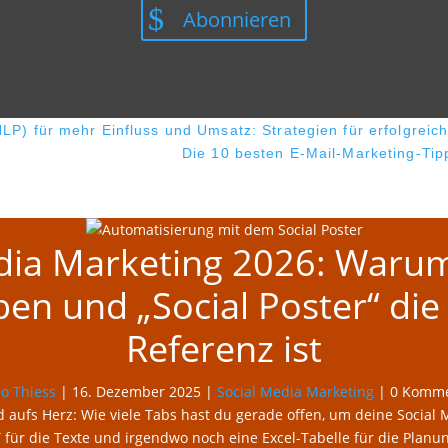
Abonnieren
P) für mehr Einfluss und Umsatz: Strategien für erfolgreic
Die 10 besten E-Mail-Marketing-Ti
dia Marketing 2026: Waru
en und „Social Poster“ di
Referenz ist
io Thiess
|
16. Dezember 2025
|
Social Media Marketing
| 0 Komme
 aufs Herz: Wie viele Tabs hast du gerade offen, um deine Social M
 für die Texte und irgendwo noch eine Excel-Tabelle für die Plan