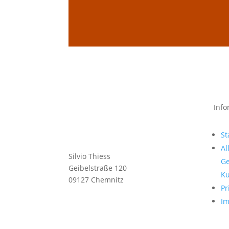
Info
St
Al
Silvio Thiess
Ge
Geibelstraße 120
Ku
09127 Chemnitz
Pr
I