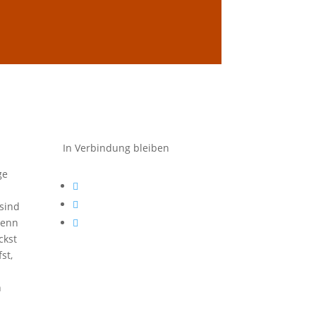
In Verbindung bleiben
ge
Folgen
sind
Folgen
Wenn
Folgen
ckst
st,
n